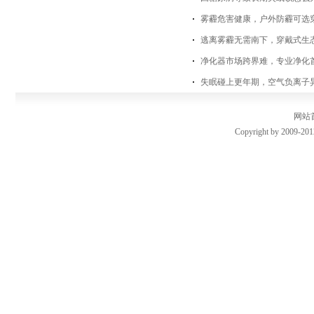
雾霾危害健康，户外防霾可选
逃离雾霾无需南下，穿戴式生
净化器市场跨界难，专业净化
失眠碰上更年期，空气负离子
网站
Copyright by 2009-201