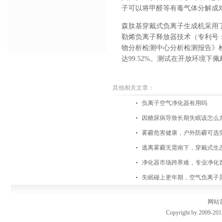
子可以将甲醛等有毒气体分解成
森肽基穿戴式负离子生成机采用了行
勒烯负离子释放器技术（专利号：Z
物分析检测中心分析检测报告》
达99.52%。测试在开放环境
其他相关文章：
负离子空气净化器有用吗
因糖尿病导致长期失眠该怎么
雾霾危害健康，户外防霾可选
逃离雾霾无需南下，穿戴式生
净化器市场跨界难，专业净化
失眠碰上更年期，空气负离子
网站
Copyright by 2009-201