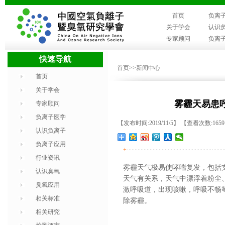
首页
负离
关于学会
认识
专家顾问
负离
快速导航
首页
>>新闻中心
首页
关于学会
雾霾天易患
专家顾问
负离子医学
【发布时间:2019/11/5】 【查看次数:165
认识负离子
负离子应用
+
行业资讯
雾霾天气极易使哮喘复发，包括
认识臭氧
天气有关系，天气中漂浮着粉尘
臭氧应用
激呼吸道，出现咳嗽，呼吸不畅
相关标准
除雾霾。
相关研究