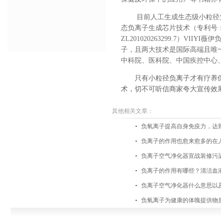
目前人工生成生态级小粒径
态负离子生成芯片技术（专利号
ZL201020263299.7
）
VIIYI薇伊
子，且两大技术是国际高端且唯
中科院、医科院、中国疾控中心
只有小粒径负离子才有疗养
术，切不可听信商家夸大宣传效
其他相关文章：
负氧离子提高自身免疫力，达
负离子的作用也愈来愈多的在
负离子空气净化器宣战装修污
负离子的作用有哪些？清洁血
负离子空气净化器什么意思以
负氧离子为健康的体魄提供物