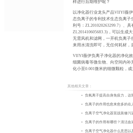
样进行后期维护呢？
以
净化器行业龙头产品
VIIYI
薇伊
态负离子的专利技术
生态负离子
利号：
ZL201020263299.7
）、具
ZL201410605683.3)
，可以生成大
无需风机和滤网，一开机负离子
来用水清洗即可，无任何耗材，
VIIYI薇伊负离子净化器的净
细菌病毒等微生物、向空间内补
化小至0.001微米的细微颗粒
其他相关文章：
负氧离子提高自身免疫力，达
负离子的作用也愈来愈多的在
负离子空气净化器宣战装修污
负离子的作用有哪些？清洁血
负离子空气净化器什么意思以