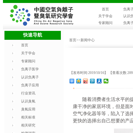
首页
负离
关于学会
认识
专家顾问
负离
快速导航
首页
>>新闻中心
首页
关于学会
专家顾问
负离子医学
【发布时间:2019/10/16】 【查看次数:20
认识负离子
负离子应用
+
行业资讯
随着消费者生活水平的
认识臭氧
康干净的家居环境，但是面
臭氧应用
空气净化器等等，陷入了选
相关标准
更快的选择出自己想要的产
相关研究