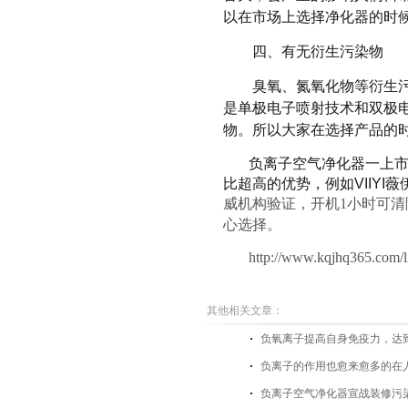
以在市场上选择净化器的时
四、
有无衍生污染物
臭氧、氮氧化物等衍生
是单极电子喷射技术和双极
物。所以大家在选择产品的
负离子空气净化器一上
比超高的优势，例如
VIIYI薇
威机构验证，开机
1
小时可清
心选择。
http://www.kqjhq365.com/l
其他相关文章：
负氧离子提高自身免疫力，达
负离子的作用也愈来愈多的在
负离子空气净化器宣战装修污