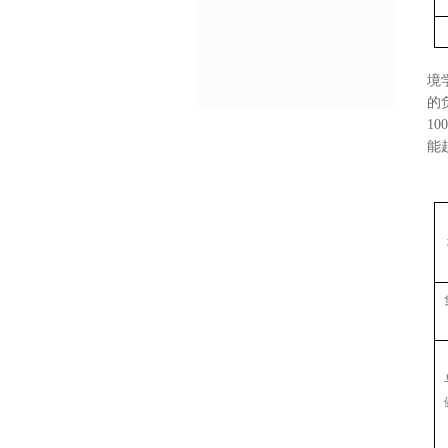
境
的
1
能