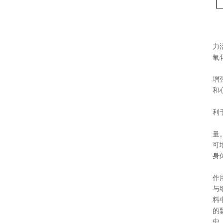
力
氧
增
和
利
量
可
身
作
与
料
的
中