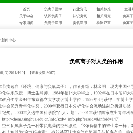
首页
负离子医学
行业资讯
相关标准
宣讲
关于学会
认识负离子
认识臭氧
相关研究
负离
专家顾问
负离子应用
臭氧应用
检测评审
负离
>>新闻中心
负氧离子对人类的作用
时间:2011/4/19】 【查看次数:8067】
本节摘选自《环境、健康与负氧离子》，作者介绍：林金明，现为中国科
学化学系教授，博士生导师。1984年福州大学毕业，1992年在日本昭和大
本政府奖学金94年东京都立大学攻读博士学位，1997年3月获得工学博士学
化学会优秀青年化学奖，2000年获得日本分析化学会流动注射分析进步奖，
世纪奖。2000年入选中国科学院“百人计划”，2001年获得国家杰出青年科
ttp://chem.tsinghua.edu.cn/info/szdw_info.php?sessid=&infoid=147）
空气负氧离子是一种带负电荷的空气微粒，它像食物中的维生素一样，
以有人称其为“空气维生素”，有的甚至认为空气负氧离子与长寿有关，称它