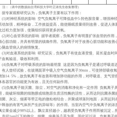
注：（表中的数据由台湾科技大学叶正涛先生收集整理）
据专家观察研究认为，负氧离子主要有以下作用：
(1)
对神经系统的影响
空气负氧离子可降低血中5-羟色胺音量，增强神
活动加强，精神振奋，工作效益提高，能使睡眠质量得到改善，促进人体
化过程力度加强，使脑组织获得更多的氧。
(2)
对心血管系统的影响
据学者观察，负氧离子有明显扩张血管的作用
强心肌功能，并具有明显的镇痛作用。负氧离子对于改善心脏功能和改善
心脑血管病人的病情恢复。
(3)
对血液系统的影响
研究证实，负氧离子有使血液变慢、延长凝血时
于血氧输送、吸收和利用。
(4)
负氧离子对呼吸系统的影响最明显
这是因为负氧离子是通过呼吸道
。有人曾经试验，在玻璃面罩中吸入空气负氧离子30min，可使肺部吸收氧
增加14. 5%，故负氧离子有改善和增加肺功能的作用，对呼吸道、支气
体各器官的功能更为有效，且无任何副作用。
(5)
负氧离子能灭菌、除尘，对空气的消毒和净化有一定作用
负氧离子具
用，能破坏细菌的细胞膜或细胞原生质活性酶的活性，从而达到抗菌杀菌
细菌、灰尘、烟雾等带正电的微粒相结合，并聚成球落到地面．从而起到
中释放的有害气体所产生的异味等）的作用。当室内空气中负氧离子的浓
飘尘量会减少98%以上。飘尘直径越小，越易受负氧离子作用而被沉淀，
，直径1um以下的微尘、细菌、病毒等几乎为零。因此可以说，负氧离子