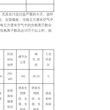
，尤其在污染日益严重的今天。据环
怠、头昏脑胀；当每立方厘米空气中
当每立方厘米空气中的负氧离子数在
的负氧离子数高达10万个以上时，就
街道
城
工业
楼宇办
公
绿化
市 房
开发
公室
地带
间
区
200-
00
100
40-50
0
400
诱发生
诱发生
改善
身
理障
理障
易发
身体
康
碍、头
碍、头
各种
健康
痛、失
痛、失
疾病
状况
眠等
眠等