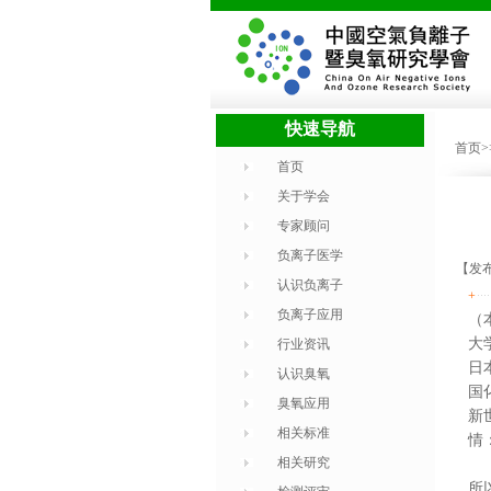
快速导航
首页
首页
关于学会
专家顾问
负离子医学
【发布
认识负离子
+
负离子应用
（
大
行业资讯
日
认识臭氧
国
臭氧应用
新
相关标准
情：h
相关研究
所