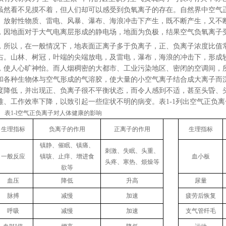
虽然看不见摸不着，但人们却可以感受到负氧离子的存在。自然界中空气
、放射性物质、雷电、风暴、瀑布、海浪冲击下产生，既不断产生，又不
，因地面对于大气电离层形成的静电场，地面为负极，结果空气负氧离子
，所以，在一般情况下，地表面正离子多于负离子，正、负离子浓度比值常大于
右。山林、树冠，叶端的尖端放电，及雷电，瀑布，海浪的冲击下，形成
，使人心旷神怡。而人烟稠密的大都市、工业污染地区、密闭的空调间，
和各种生物体与空气形成的气溶胶，使大量的小空气离子结合成大离子而
度降低，并出现正、负离子很不平衡状态，而令人感到不适，甚至头昏、
难、工作效率下降，以致引起一些症状不明的病变。表1-1列出空气正负
表1-l空气正负离子对人体健康的影响
生理指标
负离子的作用
正离子的作用
生理指标
镇静、催眠、镇痛、
刺激、失眠、头重、
一般反应
镇咳、止痒、增进食
血小板
头疼、寒热、烦燥等
欲等
血压
降低
升高
尿量
脉搏
减慢
加速
疲劳后恢复
呼吸
减慢
加速
支气管纤毛