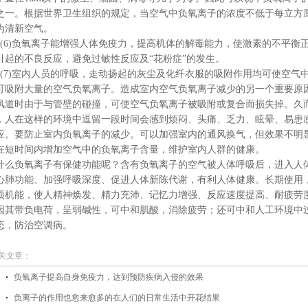
之一。根据世界卫生组织的规定，当空气中负氧离子的浓度不低于每立方厘米1
为清新空气。
(6)
负氧离子能增强人体免疫力，提高机体的解毒能力，使激素的不平衡
引起的不良反应，避免过敏性反应及“花粉症”的发生。
(7)
室内人员的呼吸，走动扬起的灰尘及化纤衣服的吸附作用均可使空气
可吸附大量的空气负氧离子。造成室内空气负氧离子减少的另一个重要原
风道时由于与管壁的碰撞，可使空气负氧离子被吸附或复合而损失掉。久
，人在这样的环境中逗留一段时间会感到烦闷、头痛、乏力、眩晕、易患
应。要防止室内负氧离子的减少。可以加强室内的通风换气，但效果不明
在短时间内增加空气中的负氧离子含量，维护室内人群的健康。
什么负氧离子有保健功能呢？含有负氧离子的空气被人体呼吸后，进入人
心肺功能、加强呼吸深度、促进人体新陈代谢，有利人体健康。长期使用
项机能，使人精神焕发、精力充沛、记忆力增强、反应速度提高、耐疲劳
因其带负电荷，呈弱碱性，可中和肌酸，消除疲劳；还可中和人工环境中
态，防治空调病。
关文章：
负氧离子提高自身免疫力，达到预防疾病入侵的效果
负离子的作用也愈来愈多的在人们的日常生活中开花结果