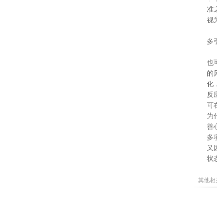
准
视
多
也
的
化
反
可
为
善
多
又
状
其他相