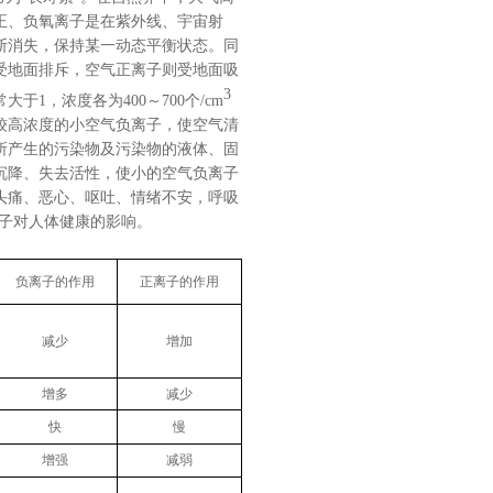
正、负氧离子是在紫外线、宇宙射
断消失，保持某一动态平衡状态。同
受地面排斥，空气正离子则受地面吸
3
1，浓度各为400～700个/cm
较高浓度的小空气负离子，使空气清
所产生的污染物及污染物的液体、固
沉降、失去活性，使小的空气负离子
头痛、恶心、呕吐、情绪不安，呼吸
离子对人体健康的影响。
负离子的作用
正离子的作用
减少
增加
增多
减少
快
慢
增强
减弱