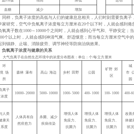
血PH值
增高
降低
运动
血糖
减少
增加
同样，负离子浓度的高低与人们的健康息息相关，人们时刻需要负离子
学家研究，空气中负氧离子浓度每立方厘米在20
个以下时，人就会感到倦
负氧离子数在1000
～
10000个之间时，人就会感到心平气和、平静安定；
0000个以上时，人就会感到神清气爽、舒适惬意；而当每立方厘米空气中
起到镇静、止喘、消除疲劳、调节神经等防病治病效果。
负氧离子浓度与健康的关系
大气负离子在自然生态环境中的浓度分布图表：单位：个/
每立方厘米
环
城
旷野 郊
境 场
森林 瀑布
高山 海边
乡村 田野
公园
市 
区
所
园
负离子
10000- 20000
5000- 10000
1000- 5000
400- 1000
100- 1000
400-6
浓度
与人类
增强人体
增强人体
增强人体
改善
人体具有自
杀菌、减少
健康关
免疫力、
免疫力、
免疫力、
体健
然痊愈力
疾病传染
系度
抗菌力
抗菌力
抗菌力
状况