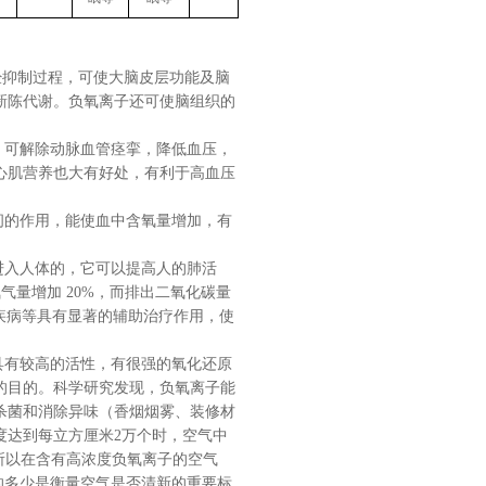
经抑制过程，可使大脑皮层功能及脑
新陈代谢。负氧离子还可使脑组织的
，可解除动脉血管痉挛，降低血压，
心肌营养也大有好处，有利于高血压
间的作用，能使血中含氧量增加，有
进入人体的，它可以提高人的肺活
气量增加 20%，而排出二氧化碳量
管疾病等具有显著的辅助治疗作用，使
有较高的活性，有很强的氧化还原
的目的。科学研究发现，负氧离子能
杀菌和消除异味（香烟烟雾、装修材
度达到每立方厘米2万个时，空气中
所以在含有高浓度负氧离子的空气
的多少是衡量空气是否清新的重要标