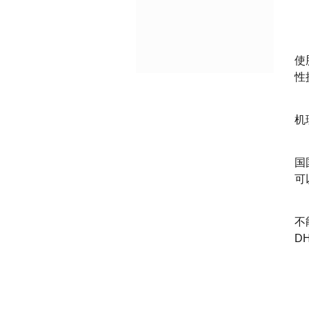
使
性
机
国
可
不
D