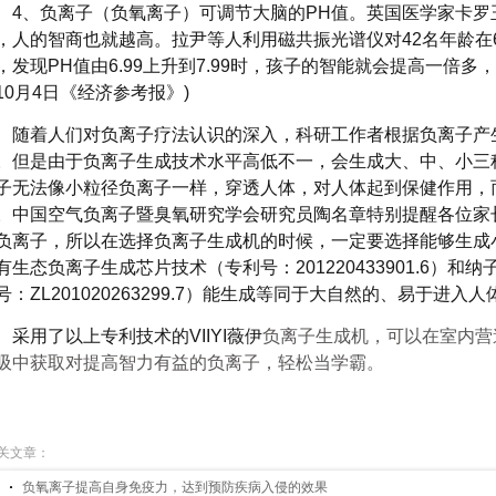
4、负离子（负氧离子）可调节大脑的PH值。英国医学家卡罗
，人的智商也就越高。拉尹等人利用磁共振光谱仪对42名年龄在6
，发现PH值由6.99上升到7.99时，孩子的智能就会提高一倍多，
10月4日《经济参考报》)
随着人们对负离子疗法认识的深入，科研工作者根据负离子产
。但是由于负离子生成技术水平高低不一，会生成大、中、小三
子无法像小粒径负离子一样，穿透人体，对人体起到保健作用，
。中国空气负离子暨臭氧研究学会研究员陶名章特别提醒各位家
负离子，所以在选择负离子生成机的时候，一定要选择能够生成
有生态负离子生成芯片技术（专利号：
201220433901.6
号：ZL201020263299.7）能生成等同于大自然的、易于进
采用了以上专利技术的
VIIYI薇伊
负离子生成机，可以在室内营
吸中获取对提高智力有益的负离子，轻松当学霸。
关文章：
负氧离子提高自身免疫力，达到预防疾病入侵的效果