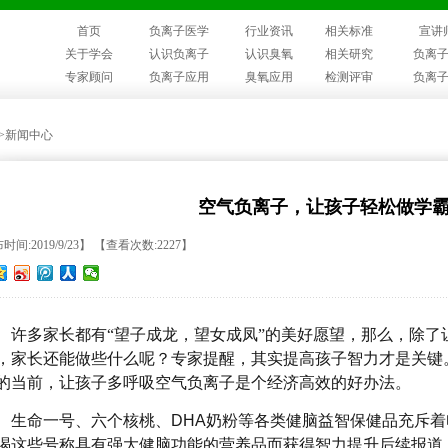
首页
负离子医学
行业资讯
相关标准
宣讲
关于学会
认识负离子
认识臭氧
相关研究
负离
专家顾问
负离子应用
臭氧应用
检测评审
负离
>>新闻中心
空气负离子，让孩子轻松做学
时间:2019/9/23】 【查看次数:2227】
许多家长都有
“望子成龙，望女成凤”的美好愿望，
那么，除了
，家长还能做些什么呢？
专家提醒，
其实提高孩子智力
才是关键
的当前，让孩子多呼吸空气负离子是个经济高效的好办法。
生命一号、六个核桃、
DHA奶粉等各类健脑益智保健品充斥
喝这些号称具有强大健脑功能的营养品而获得智力提升后续报道