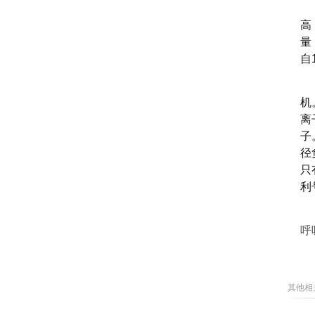
高
量
自
机
离
子
径
只
利
呼
其他相