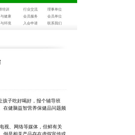
师培训
行业交流
理事单位
子与健康
会员服务
会员单位
子与环境
入会申请
联系我们
霸
让孩子吃好喝好，报个辅导班
。在健脑益智营养保健品问题频
着电视、网络等媒体，但鲜有关
，倒是相关产品存在虚假宣传或