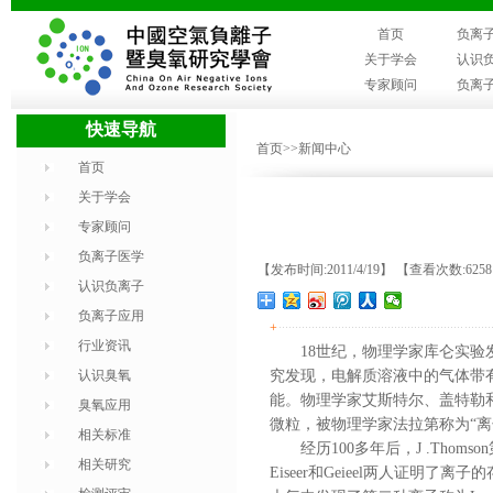
首页
负离
关于学会
认识
专家顾问
负离
快速导航
首页
>>新闻中心
首页
关于学会
专家顾问
负离子医学
【发布时间:2011/4/19】 【查看次数:625
认识负离子
负离子应用
+
行业资讯
18世纪，物理学家库仑实
认识臭氧
究发现，电解质溶液中的气体带
能。物理学家艾斯特尔、盖特勒
臭氧应用
微粒，被物理学家法拉第称为“离
相关标准
经历100多年后，J .Th
相关研究
Eiseer和Geieel两人证明了