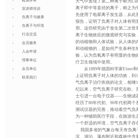
检测评审
大气中发现了第二种离子称为Lang
离子即中等直径的离子，称之为中离
宣讲师培训
先使用了电晕离子发生器，从此
负离子与健康
报告，证明了负离子对人体有明
负离子与环境
用。这些研究由于发生第二次世界大战
行业交流
离子生物效应的微观研究与实验，
的动植物和人体试验，从人体的
会员服务
和动植物的，是如何产生各种生
入会申请
验，认为负氧离子有明显的生物
理事单位
疗卫生领域中使用。
会员单位
从1889年德国科学家Elster
上证明负离子对人体的功效，到19
联系我们
气负离子治疗疾病的论文，相继19
纪以来，空气负离子研究在欧、美
士引进一台电子仪器——生物滤器(bi
经历了80年代初、90年代初两
测试仪器的完善，推动着空气负
为一种辅助医疗手段，在旅游生
一个舒适的环境，空气负离子存
我国多省的气象台每天有负离子
滨、湖泊、瀑布附近和森林中含