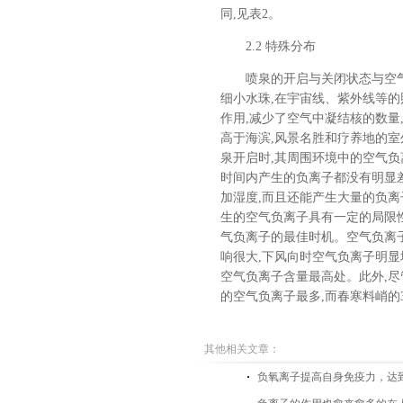
同,见表2。
2.2 特殊分布
喷泉的开启与关闭状态与空
细小水珠,在宇宙线、紫外线等
作用,减少了空气中凝结核的数量
高于海滨,风景名胜和疗养地的室
泉开启时,其周围环境中的空气负离
时间内产生的负离子都没有明显差
加湿度,而且还能产生大量的负离
生的空气负离子具有一定的局限
气负离子的最佳时机。空气负离
响很大,下风向时空气负离子明显
空气负离子含量最高处。此外,尽
的空气负离子最多,而春寒料峭的
其他相关文章：
负氧离子提高自身免疫力，达