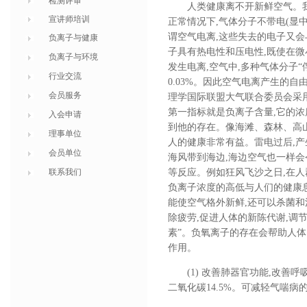
检测评审
人类健康离不开新鲜空气。
宣讲师培训
正常情况下,气体分子不带电(显
谓空气电离,这些失去的电子又会
负离子与健康
子具有热电性和压电性,既使在微
负离子与环境
发生电离,空气中,多种气体分子“俘
行业交流
0.03%。因此空气电离产生的
会员服务
理学国际联盟大气联合委员会采用的理论,
第一指标就是负离子含量,它的浓
入会申请
到他的存在。像海滩、森林、高
理事单位
人的健康非常有益。雷电过后,产
会员单位
海风带到海边,海边空气也一样
联系我们
等反应。例如狂风飞沙之日,在人
负离子浓度的高低与人们的健康
能使空气格外新鲜,还可以杀菌和
除疲劳,促进人体的新陈代谢,调
素”。负氧离子的存在会帮助人
作用。
(1) 改善肺器官功能,改善
二氧化碳14.5%。可减轻气喘病