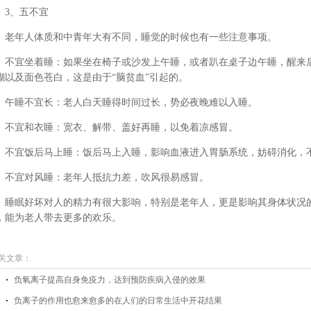
3、五不宜
老年人体质和中青年大有不同，睡觉的时候也有一些注意事项。
不宜坐着睡：如果坐在椅子或沙发上午睡，或者趴在桌子边午睡，醒来
糊以及面色苍白，这是由于“脑贫血”引起的。
午睡不宜长：老人白天睡得时间过长，势必夜晚难以入睡。
不宜和衣睡：宽衣、解带、盖好再睡，以免着凉感冒。
不宜饭后马上睡：饭后马上入睡，影响血液进入胃肠系统，妨碍消化，
不宜对风睡：老年人抵抗力差，吹风很易感冒。
睡眠好坏对人的精力有很大影响，特别是老年人，更是影响其身体状况
，能为老人带去更多的欢乐。
关文章：
负氧离子提高自身免疫力，达到预防疾病入侵的效果
负离子的作用也愈来愈多的在人们的日常生活中开花结果