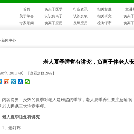
首页
负离子医学
行业资讯
相关标准
宣讲
关于学会
认识负离子
认识臭氧
相关研究
负离
专家顾问
负离子应用
臭氧应用
检测评审
负离
>>新闻中心
老人夏季睡觉有讲究，负离子伴老人
时间:2018/7/9】 【查看次数:2992】
内容提要：炎热的夏季对老人是难熬的季节，老人夏季养生要注意睡眠
季老人睡眠三大注意事项。
老人夏季睡觉有讲究
1、选好席