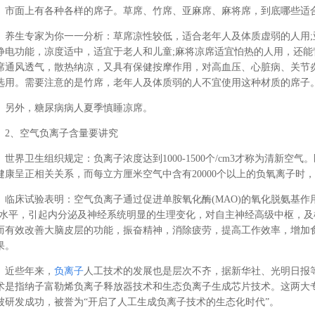
市面上有各种各样的席子。草席、竹席、亚麻席、麻将席，到底哪些适
养生专家为你一一分析：草席凉性较低，适合老年人及体质虚弱的人用
静电功能，凉度适中，适宜于老人和儿童;麻将凉席适宜怕热的人用，还
席通风透气，散热纳凉，又具有保健按摩作用，对高血压、心脏病、关节
选用。需要注意的是竹席，老年人及体质弱的人不宜使用这种材质的席子
另外，糖尿病病人夏季慎睡凉席。
2、空气负离子含量要讲究
世界卫生组织规定：负离子浓度达到1000-1500个/cm3才称为清新空
健康呈正相关关系，而每立方厘米空气中含有20000个以上的负氧离子时
临床试验表明：空气负离子通过促进单胺氧化酶(MAO)的氧化脱氨基作用，
)水平，引起内分泌及神经系统明显的生理变化，对自主神经高级中枢，
而有效改善大脑皮层的功能，振奋精神，消除疲劳，提高工作效率，增加
果。
近些年来，
负离子
人工技术的发展也是层次不齐，据新华社、光明日报
术是指纳子富勒烯负离子释放器技术和生态负离子生成芯片技术。这两大专利技
被研发成功，被誉为“开启了人工生成负离子技术的生态化时代”。