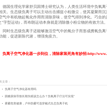
国生理化学家舒贝因博士研究认为，人类生活环境中负氧离
相关。生态级负离子可以主动出击捕捉小粒微尘，使其凝聚而沉
空气中有机物起氧化作用而清除异味，使空气得到净化。巧合的
“之”字型运动)，而布朗运动本身就是消除微小粉尘物的有效方法
时生态级负离子还能够激活空气中的氧分子而形成携氧负离
功能，促进新陈代谢，增强免疫力。
负离子空气净化器一步到位，清除家装死角有妙招:
http://www.
关文章：
负离子空气净化器有用吗
因糖尿病导致长期失眠该怎么办？负氧离子疗法可实现“
雾霾危害健康，户外防霾可选穿戴式生态负离子机