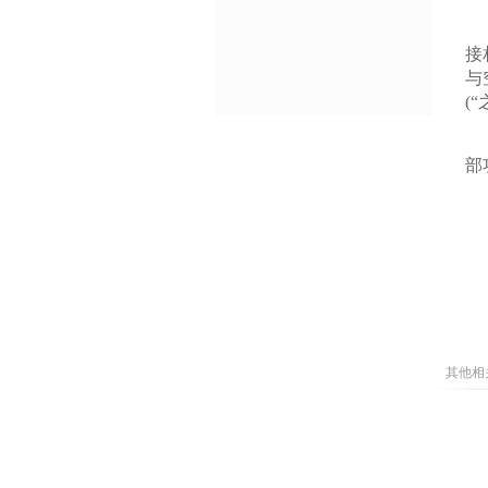
德
接
与
(
同
部
其他相