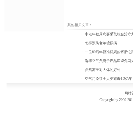
其他相关文章：
中老年糖尿病要采取综合治疗
怎样预防老年糖尿病
一位80后年轻准妈妈的怀胎之
选择空气负离子产品应避免两
负氧离子对人体的好处
空气污染致全人类减寿1.2亿
网站
Copyright by 2009-201