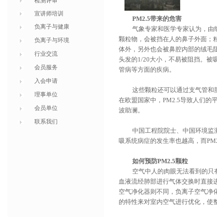
检测评审
宣讲师培训
PM2.5
带来的危害
负离子与健康
气象专家和医学专家认为，由
颗粒物，会被挡在人的鼻子外面；
负离子与环境
体外，另外也会被鼻腔内部的绒毛
行业交流
头发的
1/20
大小，不易被阻挡。被
会员服务
管病等方面的疾病。
入会申请
这些颗粒还可以通过支气管和
理事单位
在欧盟国家中，
PM2.5
导致人们的
会员单位
波助澜。
联系我们
中国工程院院士、中国环境监
吸系统病症的发生率也越高，而
PM
如何预防
PM2.5
颗粒
空气中人的肉眼无法看到的只
血液流经肺部进行气体交换时直接
空气净化器则不同，负离子空气净
的特性来对室内空气进行优化，使