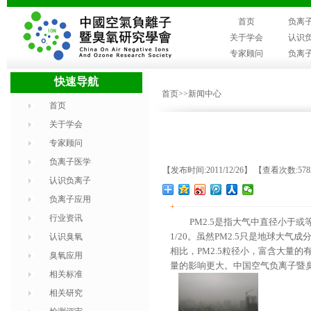
首页
负离
关于学会
认识
专家顾问
负离
快速导航
首页
>>新闻中心
首页
关于学会
专家顾问
负离子医学
【发布时间:2011/12/26】 【查看次数:57
认识负离子
负离子应用
+
行业资讯
PM2.5
是指大气中直径小于或
1/20
。虽然
PM2.5
只是地球大气成
认识臭氧
相比，
PM2.5
粒径小，富含大量的
臭氧应用
量的影响更大。中国空气负离子暨
相关标准
相关研究