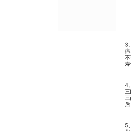
3
痛
不
寿
4
三
三
后
5