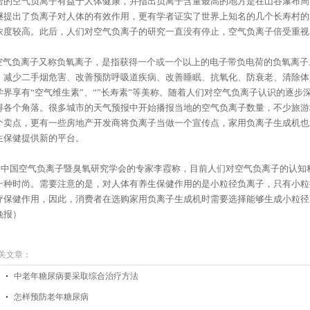
给的空气负离子有益于人体健康，并指出负离子含量最高的地方是在山谷瀑布周
继提出了负离子对人体的有效作用，更有学者证实了世界上知名的几个长寿村的
浓度较高。此后，人们对空气负离子的研究一直没有停止，空气负离子倍受重视
气负离子又称负氧离子，是指获得一个或一个以上的电子带负电荷的负氧离子
、减少二手烟危害、改善预防呼吸道疾病、改善睡眠、抗氧化、防衰老、清除体
学界享有“空气维生素”、“”长寿素”等美称。随着人们对空气负离子认识的逐
得各个角落。很多城市的天气预报中开始播报当地的空气负离子数量，不少旅游
个卖点，更有一些房地产开发商将负离子当做一个宣传点，家用负离子生成机也
生保健提供新的平台。
中国空气负离子暨臭氧研究学会的专家李霞称，目前人们对空气负离子的认知
一种时尚。需要注意的是，对人体有养生保健作用的是小粒径负离子，只有小粒
疗保健作用，因此，消费者在选购家用负离子生成机时需要选择能够生成小粒径
晚报）
关文章：
中老年糖尿病要采取综合治疗方法
怎样预防老年糖尿病