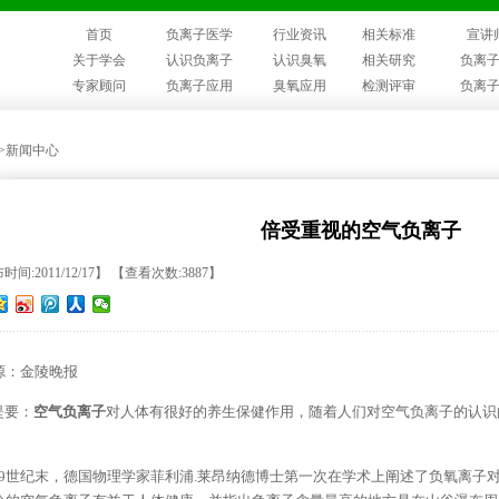
首页
负离子医学
行业资讯
相关标准
宣讲
关于学会
认识负离子
认识臭氧
相关研究
负离
专家顾问
负离子应用
臭氧应用
检测评审
负离
>>新闻中心
倍受重视的空气负离子
间:2011/12/17】 【查看次数:3887】
源：金陵晚报
要：
空气负离子
对人体有很好的养生保健作用，随着人们对空气负离子的认识
。
9世纪末，德国物理学家菲利浦.莱昂纳德博士第一次在学术上阐述了负氧离子