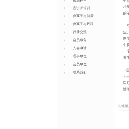
检测评审
中
相
宣讲师培训
的
负离子与健康
负离子与环境
空
行业交流
尘
医
会员服务
中
入会申请
一
理事单位
养
会员单位
据
联系我们
为
医
陵
其他相