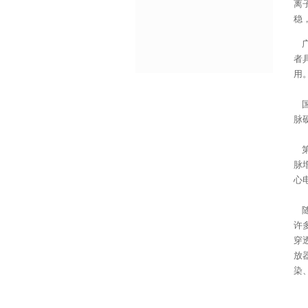
离
稳
广
者
用
国
脉
第
脉
心
随
许
穿
放
染