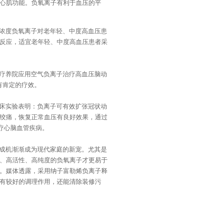
心肌功能。负氧离子有利于血压的平
浓度负氧离子对老年轻、中度高血压患
反应，适宜老年轻、中度高血压患者采
疗养院应用空气负离子治疗高血压脑动
有肯定的疗效。
床实验表明：负离子可有效扩张冠状动
绞痛，恢复正常血压有良好效果，通过
疗心脑血管疾病。
成机渐渐成为现代家庭的新宠。尤其是
、高活性、高纯度的负氧离子才更易于
。媒体透露，采用纳子富勒烯负离子释
有较好的调理作用，还能清除装修污