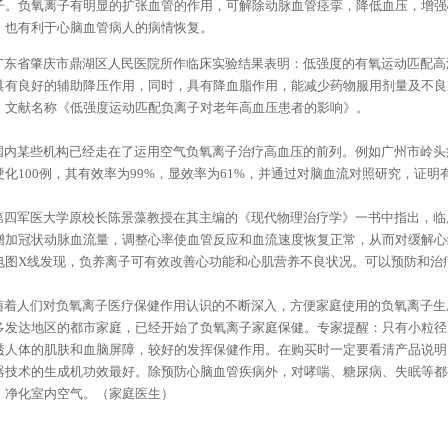
子。负氧离子有明显的扩张血管的作用，可解除动脉血管痉挛，降低血压，增强
，也有利于心脑血管病人的病情恢复。
东省肇庆市鼎湖区人民医院所作临床实验结果表明：低强度的有氧运动匹配高
具有良好的辅助降压作用，同时，具有降血脂作用，能减少药物服用剂量及不良
。文献名称《低强度运动匹配负离子对老年高血压患者的影响》。
内某些机构已经走在了运用空气负氧离子治疗高血压的前列。例如广州市岭头
硬化100例，其有效率为99%，显效率为61%，并通过对脑血流对照研究，证明
四军医大学原校长陈景藻教授在其主编的《现代物理治疗学》一书中指出，临
增加冠状动脉血流量，调整心率使血管反应和血流速度恢复正常，从而对缓解心
电图X线发现，负养离子可有效改善心功能和心肌营养不良状况。可以预防和治
着人们对负氧离子医疗保健作用认识的不断深入，方便家庭使用的负氧离子生
多发达地区的都市家庭，已经开始了负氧离子家庭保健。专家提醒：只有小粒径
透人体的肌肤和血脑屏障，较好的发挥保健作用。在购买时一定要看清产品说明
器技术的生成机功效最好。除预防心脑血管疾病外，对哮喘、糖尿病、失眠等都
、净化室内空气。（家庭医生）