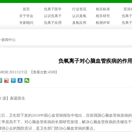
首页
负离子医学
行业资讯
相关标准
宣讲
关于学会
认识负离子
认识臭氧
相关研究
负离
专家顾问
负离子应用
臭氧应用
检测评审
负离
>>新闻中心
负氧离子对心脑血管疾病的作
间:2011/12/15】 【查看次数:4509】
来 源】家庭医生
日，卫生部下发的2010中国心血管病报告中指出，目前我国心脑血管病发病
亡率居高不下。对心脑血管疾病的长期研究发现，解决心脑血管疾病的关键在于
增强公众的预防意识，是卫生部门防治心脑血管病的重点。