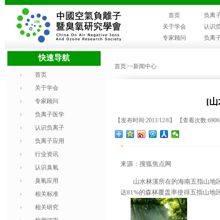
首页
负离
关于学会
认识
专家顾问
负离
快速导航
首页
>>新闻中心
首页
关于学会
[
专家顾问
负离子医学
【发布时间:2011/12/6】 【查看次数:690
认识负离子
负离子应用
+
行业资讯
来源：搜狐焦点网
认识臭氧
臭氧应用
山水林溪所在的海南五指山地区，
达81%的森林覆盖率使得五指山地
相关标准
相关研究