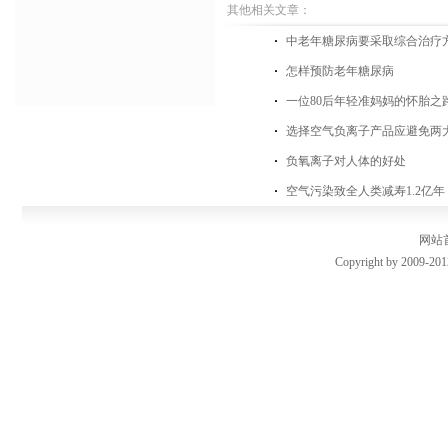
其他相关文章：
中老年糖尿病要采取综合治疗
怎样预防老年糖尿病
一位80后年轻准妈妈的怀胎之
选择空气负离子产品应避免两
负氧离子对人体的好处
空气污染致全人类减寿1.2亿
网站
Copyright by 2009-201