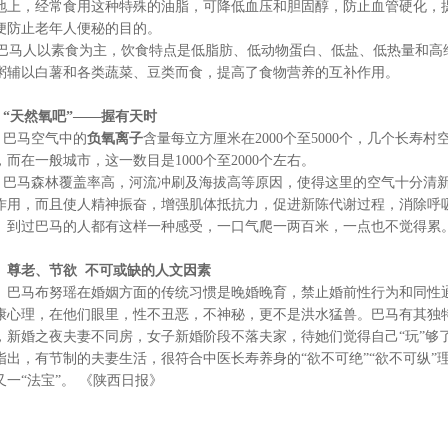
地上，经常食用这种特殊的油脂，可降低血压和胆固醇，防止血管硬化，
便防止老年人便秘的目的。
马人以素食为主，饮食特点是低脂肪、低动物蛋白、低盐、低热量和高
粥辅以白薯和各类蔬菜、豆类而食，提高了食物营养的互补作用。
天然氧吧”——握有天时
马空气中的
负氧离子
含量每立方厘米在2000个至5000个，几个长寿
，而在一般城市，这一数目是1000个至2000个左右。
马森林覆盖率高，河流冲刷及海拔高等原因，使得这里的空气十分清新
作用，而且使人精神振奋，增强肌体抵抗力，促进新陈代谢过程，消除呼
。到过巴马的人都有这样一种感受，一口气爬一两百米，一点也不觉得累
尊老、节欲 不可或缺的人文因素
马布努瑶在婚姻方面的传统习惯是晚婚晚育，禁止婚前性行为和同性通
康心理，在他们眼里，性不丑恶，不神秘，更不是洪水猛兽。巴马有其独
，新婚之夜夫妻不同房，女子新婚阶段不落夫家，待她们觉得自己“玩”够
指出，有节制的夫妻生活，很符合中医长寿养身的“欲不可绝”“欲不可纵”
又一“法宝”。 《陕西日报》