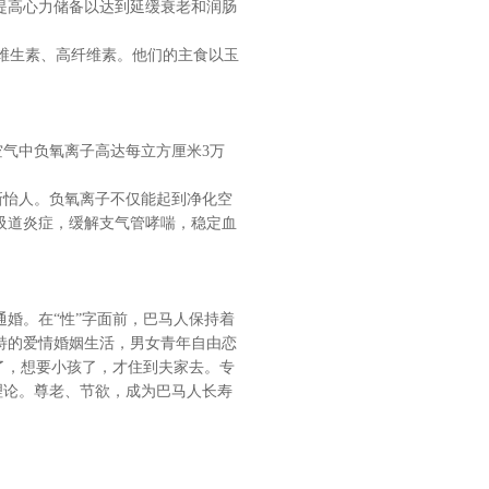
提高心力储备以达到延缓衰老和润肠
维生素、高纤维素。他们的主食以玉
村空气中负氧离子高达每立方厘米3万
怡人。负氧离子不仅能起到净化空
吸道炎症，缓解支气管哮喘，稳定血
。
婚。在“性”字面前，巴马人保持着
特的爱情婚姻生活，男女青年自由恋
了，想要小孩了，才住到夫家去。专
理论。尊老、节欲，成为巴马人长寿