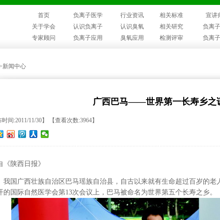
首页
负离子医学
行业资讯
相关标准
宣讲
关于学会
认识负离子
认识臭氧
相关研究
负离
专家顾问
负离子应用
臭氧应用
检测评审
负离
>>新闻中心
广西巴马——世界第一长寿乡之
间:2011/11/30】 【查看次数:3964】
自《陕西日报》
国广西壮族自治区巴马瑶族自治县，自古以来就有生命超过百岁的老人存在
开的国际自然医学会第13次会议上，巴马被命名为世界第五个长寿之乡。