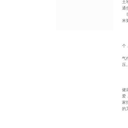
土
通
巴
米
“
巴
个
巴
气
压
巴
健
爱
家
的