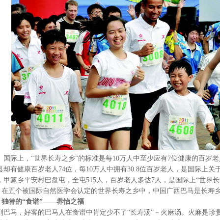
际上，“世界长寿之乡”的标准是每10万人中至少应有7位健康的百岁老
县却有健康百岁老人74位，每10万人中拥有30.8位百岁老人，是国际上关于
，甲篆乡平安村巴盘屯，全屯515人，百岁老人多达7人，是国际上“世界长寿
五个被国际自然医学会认定的世界长寿之乡中，中国广西巴马是长寿
独特的“食谱”——养怡之福
到巴马，好客的巴马人在食谱中肯定少不了“长寿汤”－火麻汤。火麻是珍