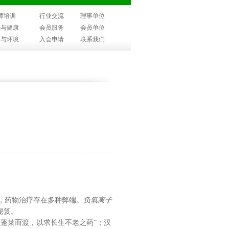
师培训
行业交流
理事单位
子与健康
会员服务
会员单位
子与环境
入会申请
联系我们
，药物治疗存在多种弊端。
负氧离子
秘笈。
蓬莱而渡，以求长生不老之药”；汉