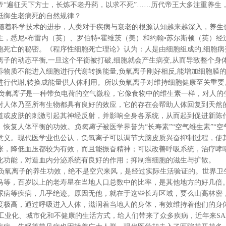
帝“遍征天下方士，长炼不老丹药，以求不死”……历代帝王大多注重养生
抵御生老病死的自然规律？
着科学技术的进步，人类对于疾病与衰老的根源认知越来越深入，养生
主，悉尼•布雷内（英）、罗伯特•霍维茨（美）和约翰•苏尔斯顿（英）
胞死亡的秘密。《程序性细胞死亡理论》认为：人是由细胞组成的,细胞
离子的动态平衡,一旦这个平衡被打破,细胞就会产生病变,从而导致整个身
养物质不能进入细胞进行代谢转换能量,负氧离子刚好相反,能增加细胞膜
进行代谢,转换成能量供人体利用。所以负氧离子对维持细胞健康至关重要
负氧离子
是一种带负电荷的空气微粒，它像食物中的维生素一样，对人的
对人体乃至所有生物都具有良好的效应，它的存在会帮助人体回复到天然
道或皮肤的刺激引起其神经反射，并影响全身各系统，从而起到促进新陈
、恢复人体平衡的功效。
负氧离子
被医学界誉为“长寿素”“空气维生素”“
意义。现代医学业也公认，负氧离子可以调节大脑皮质兴奋抑制过程，使
张，降低血压都较为有效，而且能振奋精神；可以改善呼吸系统，治疗哮
化功能，对造血内分泌系统有良好的作用；抑制癌细胞的滋生与扩散。
氧离子的养生功效，绝不是空穴来风，是经过实际生活验证的。世界卫
马等，百岁以上的老寿星在当地人口总数中的比率，是其他地方的好几倍
尿病等疾病，几乎绝迹。原因无他，就在于这些长寿区域，要么山高林密
度极高，通过呼吸进入人体，滋润着当地人的身体，有效维持着他们的身
业化、城市化和不健康的生活方式，给人们带来了众多疾病，近年来SA