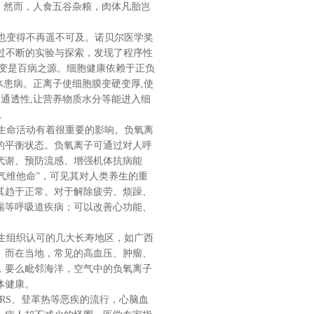
，然而，人食五谷杂粮，肉体凡胎岂
也变得不再遥不可及。诺贝尔医学奖
经过不断的实验与探索，发现了程序性
病变是百病之源。细胞健康依赖于正负
体患病。正离子使细胞膜变硬变厚,使
的通透性,让营养物质水分等能进入细
。
生命活动有着很重要的影响。负氧离
的平衡状态。负氧离子可通过对人呼
代谢、预防流感、增强机体抗病能
空气维他命”，可见其对人类养生的重
其趋于正常。对于解除疲劳、烦躁、
喘等呼吸道疾病；可以改善心功能、
生组织认可的几大长寿地区，如广西
。而在当地，常见的高血压、肿瘤、
，要么毗邻海洋，空气中的负氧离子
体健康。
RS、登革热等恶疾的流行，心脑血