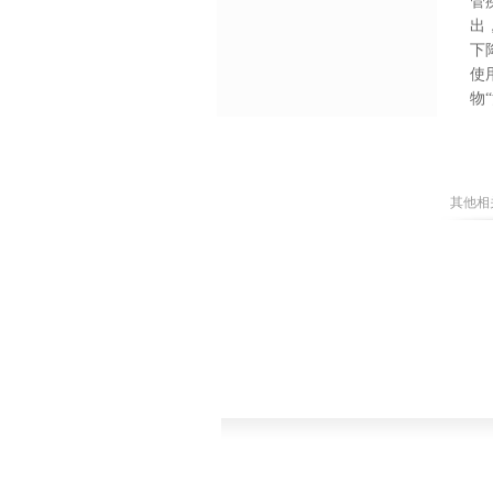
管
出
下
使
物
（
其他相