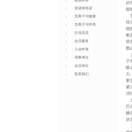
检测评审
武
宣讲师培训
能
随
负离子与健康
得
负离子与环境
细
行业交流
氧
会员服务
营
胞
入会申请
理事单位
子
会员单位
吸
联系我们
力
要
紧
消
负
巴
糖
浓
工