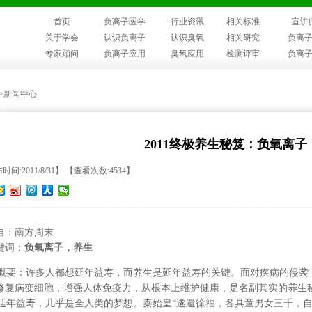
首页
负离子医学
行业资讯
相关标准
宣讲
关于学会
认识负离子
认识臭氧
相关研究
负离
专家顾问
负离子应用
臭氧应用
检测评审
负离
>>新闻中心
2011终极养生秘笈：负氧离子
时间:2011/8/31】 【查看次数:4534】
自：南方周末
键词：
负氧离子
，养生
要：许多人都想延年益寿，而养生是延年益寿的关键。面对疾病的侵袭
修复病变细胞，增强人体免疫力，从根本上维护健康，是名副其实的养生
年益寿，几乎是全人类的梦想。秦始皇“遂遣徐福，各具童男女三千，自