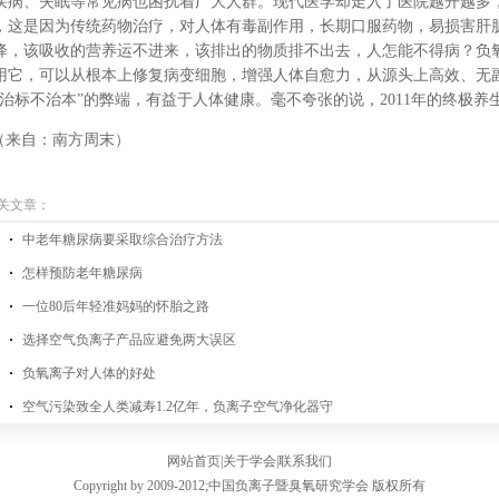
疾病、失眠等常见病也困扰着广大人群。现代医学却走入了医院越开越多
，这是因为传统药物治疗，对人体有毒副作用，长期口服药物，易损害肝
降，该吸收的营养运不进来，该排出的物质排不出去，人怎能不得病？负
用它，可以从根本上修复病变细胞，增强人体自愈力，从源头上高效、无
“治标不治本”的弊端，有益于人体健康。毫不夸张的说，2011年的终极养
来自：南方周末）
关文章：
中老年糖尿病要采取综合治疗方法
怎样预防老年糖尿病
一位80后年轻准妈妈的怀胎之路
选择空气负离子产品应避免两大误区
负氧离子对人体的好处
空气污染致全人类减寿1.2亿年，负离子空气净化器守
网站首页
|
关于学会
|
联系我们
Copyright by 2009-2012;
中国负离子暨臭氧研究学会
版权所有