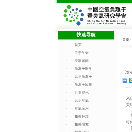
快速导航
首页
首页
关于学会
专家顾问
负离子医学
【发布
认识负离子
负离子应用
+
行业资讯
来
认识臭氧
关
臭氧应用
概
相关标准
可
相关研究
延