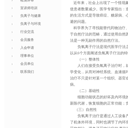
检测评审
近年来，社会上出现了一个怪现象
宣讲师培训
使患者数量减少。医学专家指出：
的生活方式是导致癌症、糖尿病、
负离子与健康
避的问题。
负离子与环境
科学界为了寻找能替代药物治疗、
行业交流
于自然疗法的范畴，通过使用自然
会员服务
法是一种无副作用的自然疗法。
负氧离子疗法是现代医学疗法之一
入会申请
以从6个方面阐述负氧离子疗法的特
理事单位
（一）整体性
会员单位
人们在接受负氧离子治疗时，就是
联系我们
学变化，从而对神经系统、血液循
治疗不只是针对某一个组织、器官
病。
（二）基础性
细胞功能状态的好坏及内环境的恒
新陈代谢，恢复细胞的正常功能；
（三）自然性
负氧离子治疗是通过人工设备产生
了机体外环境，同时也调节了内环