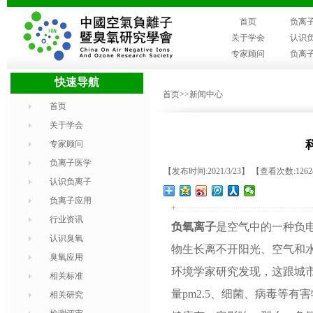
首页
负离
关于学会
认识
专家顾问
负离
快速导航
首页
>>新闻中心
首页
关于学会
专家顾问
负离子医学
【发布时间:2021/3/23】 【查看次数:126
认识负离子
负离子应用
+
行业资讯
负氧离子
是空气中的一种负
认识臭氧
物生长离不开阳光、空气和
臭氧应用
环境学家研究发现，这跟城
相关标准
量pm2.5、细菌、病毒等
相关研究