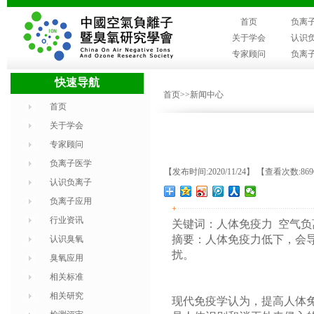
首页
负离
关于学会
认识
专家顾问
负离
快速导航
首页
>>新闻中心
首页
关于学会
专家顾问
负离子医学
【发布时间:2020/11/24】 【查看次数:86
认识负离子
负离子应用
+
行业资讯
关键词：人体免疫力
空气负
摘要：人体免疫力低下，会
认识臭氧
扰。
臭氧应用
相关标准
相关研究
现代免疫学认为，提高人体免