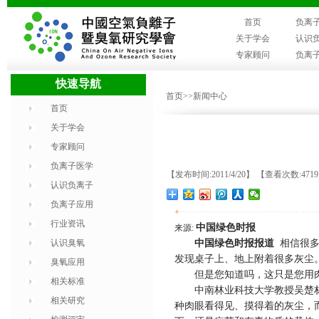
首页
负离
关于学会
认识
专家顾问
负离
快速导航
首页
>>新闻中心
首页
关于学会
专家顾问
负离子医学
【发布时间:2011/4/20】 【查看次数:471
认识负离子
负离子应用
+
行业资讯
中国绿色时报
来源
:
认识臭氧
中国绿色时报报道
相信很
发现桌子上、地上附着很多灰尘
臭氧应用
但是您知道吗，这只是您用肉
相关标准
中南林业科技大学教授吴楚材
相关研究
种肉眼看得见、摸得着的灰尘，