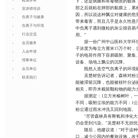
检测评审
下，还是病菌和有毒物质的载体
部之后就粘在肺部的黏膜上，累
宣讲师培训
因，所以说这种飘尘对健康的危
负离子与健康
带来毒害，而且几乎是永久性悬
负离子与环境
中负离子遇到微粒的灰尘很容易
行业交流
用。
”
据一份广州中山医科大学环境
会员服务
子浓度为每立方厘米
15
万个时，
入会申请
子的电荷作用下容易吸附、聚集
理事单位
设备、场地上飘尘的沉降。
会员单位
既然人造空气负离子的环境能
吴楚材告诉记者，森林对粉尘
联系我们
能被滞留沉降，也能被枝叶分泌
相关，即乔木截留颗粒物的能力
据测定：
1
立方米榆树叶，一
不同，吸附尘埃的能力不同：
1
公
粉尘通过雨水冲洗又回到地面。
“
尽管森林具有释氧和净化大
仍会受到污染。
”
吴楚材不无担忧
随后，他建议道：
“
对于这种
口，减少公园内的餐旅设施，改