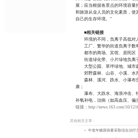
展；应当根据各景点的环境容量
和旅游从业人员的文化素质，使
自己的生存环境。
”
■
相关链接
环境的不同，负离子高低对人
工厂、繁华的街道负离子数
都市的商场、宾馆、居民区（
街道绿化带、小片绿地负离子
大型公园、草坪绿地、城市森
郊野森林、山谷、小溪、水库
森林、溪河、跌水、小瀑布负
康；
瀑布、大跌水、海浪冲击、特
补氧补电，治病（如高血压、偏
链接：
http://news.163.com/10/1
其他相关文章：
中老年糖尿病要采取综合治疗