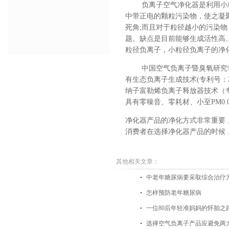
负离子空气净化器是利用
小
中
带正电
的颗粒污染物，
使之
凝
死角
;而且对于粒径越小的污染
题。缺点是目前能够生成活性高
粒径负离子
，小粒径负离子的净
中国空气负离子暨臭氧研究
有生态负离子生成技术
(专利号：ZL
纳子富勒烯负离子释放器技术（专利号：
具有零噪音
、零耗材、小至
PM0
净化器产品的净化方式非常重要
消费者在选择净化器产品的时候
其他相关文章：
中老年糖尿病要采取综合治疗
怎样预防老年糖尿病
一位80后年轻准妈妈的怀胎之
选择空气负离子产品应避免两