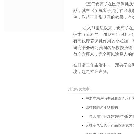
《空气负离子在医疗保健及
献，其中《负氧离子治疗神经衰
例，取得了非常满意的效果，有
步入
21世纪以来，负离子
技术（专利号：
2012204339
有高效疗养保健作用的小粒径、
研究学会研究员陶名章教授
强调
每立方厘米，完全可以满足人的
在日常工作生活中，一定要学会
境，
赶走神经衰弱。
其他相关文章：
中老年糖尿病要采取综合治疗
怎样预防老年糖尿病
一位80后年轻准妈妈的怀胎之
选择空气负离子产品应避免两