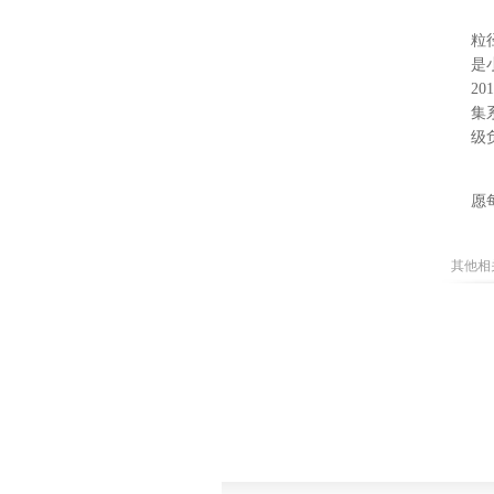
粒
是
201
集
级
愿
其他相