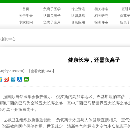
首页
负离子医学
行业资讯
相关标准
宣讲
关于学会
认识负离子
认识臭氧
相关研究
负离
专家顾问
负离子应用
臭氧应用
检测评审
负离
>>新闻中心
健康长寿，还需负离子
时间:2019/8/30】 【查看次数:2843】
据国际自然医学会报告显示，俄罗斯的高加索地区、巴基斯坦的罕萨、
疆和广西的巴马为全球五大长寿之乡，
其中
广西巴马
是
世界五大长寿之乡
长寿离不开负氧离子。
世界卫生组织数据报告指出，负氧离子浓度与人体健康直接相关，空气
广谱高效的医疗保健作用。世卫规定，清新空气的标准为空气中负氧离子