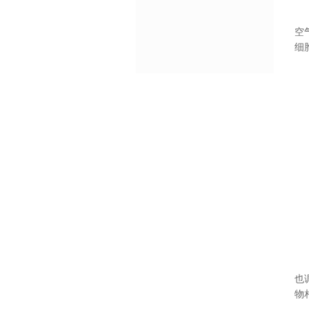
空
细
也
物