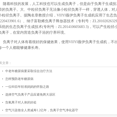
随着科技的发展，人工科技也可以生成负离子，但是由于负离子生成技
径
的
负离子。大、中粒径负离子无法像小粒径负离子一样，穿透人体，对
小粒径负离子。据陶名章教授介绍，VIIYI
薇伊负离子生成机应用了
生态负
220433901.6
）、纳子富勒烯负离子释放器技术（专利号：
ZL20102026329
系统的生态负离子生成技术
(
专利号：
ZL201410605683.3)
，可以产生粒径
负离子，在室内营造负离子浴的疗养环境。
负离子对人体有着很好的保健效果，使用
VIIYI
薇伊负离子生成机，不
每一个人都能够健康长寿。
关文章：
中老年糖尿病要采取综合治疗方法
怎样预防老年糖尿病
一位80后年轻准妈妈的怀胎之路
选择空气负离子产品应避免两大误区
负氧离子对人体的好处
空气污染致全人类减寿1.2亿年，负离子空气净化器守