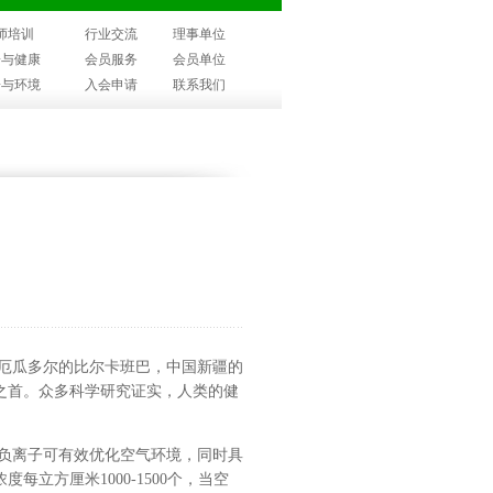
师培训
行业交流
理事单位
子与健康
会员服务
会员单位
子与环境
入会申请
联系我们
厄瓜多尔的比尔卡班巴，中国新疆的
之首。众多科学研究证实，人类的健
负离子可有效优化空气环境，同时具
浓度每立方厘米
1000-1500
个，当空