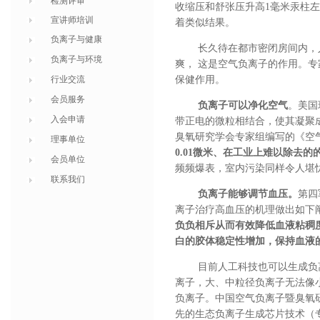
检测评审
收缩压和舒张压升高1毫米汞柱左
宣讲师培训
着类似结果。
负离子与健康
长久待在都市密闭房间内，
负离子与环境
爽，
这是空气负离子的作用。专
行业交流
保健作用。
会员服务
负离子可以净化空气
。
美国
入会申请
带正电的微粒相结合，使其凝聚
臭氧研究学会专家组编写的《空
理事单位
0.01
微米、在工业上难以除去的
会员单位
频频爆表，室内污染同样令人堪
联系我们
负离子能够调节血压。
第四
离子治疗高血压的机理做出如下
负负相斥从而有效降低血液粘稠
白的胶体稳定性增加，保持血液
目前人工科技也可以生成负
离子，
大、中粒径负离子无法像
负离子。
中国空气负离子暨臭氧
先的生态负离子生成芯片技术（