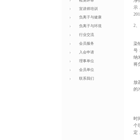
检测评审
净
示
宣讲师培训
201
负离子与健康
2
、
负离子与环境
行业交流
会员服务
染
号
入会申请
纳
理事单位
将
会员单位
联系我们
放
的
时
个
定