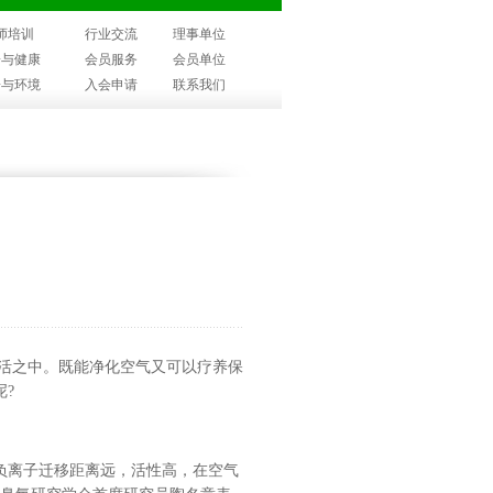
师培训
行业交流
理事单位
子与健康
会员服务
会员单位
子与环境
入会申请
联系我们
活之中。
既能净化空气又可以疗养保
呢
?
负离子迁移距离远，活性高，在空气