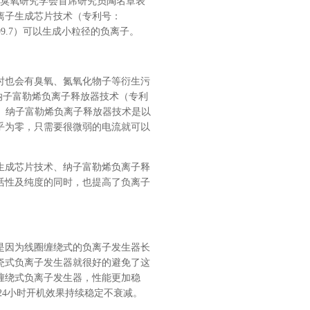
臭氧研究学会首席研究员陶名章
表
离子生成芯片技术（专利号：
9.7
）
可以生成小粒径的负离子。
时也会有臭氧、氮氧化物子等衍生污
纳子富勒烯负离子释放器技术（专利
。纳子富勒烯负离子释放器技术是以
乎为零，只需要很微弱的电流就可以
生成芯片技术、纳子富勒烯负离子释
活性及纯度的同时，也提高了负离子
是因为线圈缠绕式的负离子发生器长
瓷式负离子发生器就很好的避免了这
缠绕式负离子发生器，性能更加稳
24
小时开机效果持续稳定不衰减。