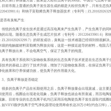
化和人体疗养保健方面，效果
是大粒径负离子的
300
倍。中国空气负离子暨
，目前市面上普通的负离子发生器生成的都是大粒径负离子，只有
生态负
220433901.6
）和纳子富勒烯负离子释放器技术（专利号：
ZL20102026329
是否有臭氧产生
传统的负离子发生技术是通过高压电离来产生负离子，产生负离子的同
物的出现。随着
生态负离子生成芯片技术（专利号：
201220433901.6
）和
：
ZL201020263299.7
）
的研发成功，臭氧这一技术难题已经得到彻底解决
米级的电触媒材料富勒烯为释放尖端，这是一种接近超导的材料，电阻几
负离子释放出来，不会电离空气，保证了负离子的纯度。
具有负离子系统和污染物收集系统的生态负离子技术更是在生态负离子
器技术的基础上进行了技术升级，增加了污染物收集系统，在保证负离子
净化效果和疗养保健功效，使负离子的作用最大化。
3
、负离子释放是否稳定
很多的负离子产品在长期使用之后，负离子释放量会出现衰减，这主要
间使用后，
线圈会出现老化现象，负离子释放也就会有所衰减，而压电陶
现象。目前专业的生态负离子机均已采用压电陶瓷负离子发生器取代线圈
，如
VIIYI
薇伊
负离子空气净化器
理论使用寿命长达
20
万小时
(
约合
22
年
)
，