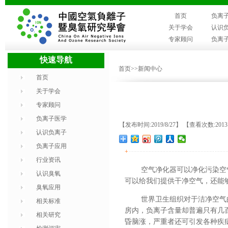
首页
负离
关于学会
认识
专家顾问
负离
快速导航
首页
>>新闻中心
首页
关于学会
专家顾问
负离子医学
【发布时间:2019/8/27】 【查看次数:201
认识负离子
负离子应用
+
行业资讯
空气净化器
可以
净化污染空
认识臭氧
可以给我们提供
干净空气
，
还能
臭氧应用
世界卫生组织对于洁净空气
相关标准
房内，负离子含量却普遍只有几
相关研究
昏脑涨，严重者还可引发各种疾