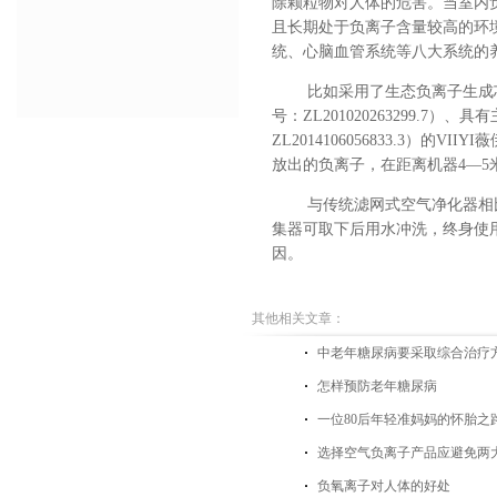
除颗粒物对人体的危害
。当室内
且长期处于负离子含量较高的环
统、心脑血管系统等八大系统的
比如采用了
生态负离子生成
号：
ZL201020263299.7
）、
具有
ZL2014106056833.3）的
放出的负离子，在距离机器
4
—
5
与传统滤网式空气净化器相
集器可取下后用水冲洗，终身使
因。
其他相关文章：
中老年糖尿病要采取综合治疗
怎样预防老年糖尿病
一位80后年轻准妈妈的怀胎之
选择空气负离子产品应避免两
负氧离子对人体的好处