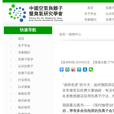
首页
负离
关于学会
认识
专家顾问
负离
快速导航
首页
>>新闻中心
首页
关于学会
专家顾问
负离子医学
【发布时间:2019/8/22】 【查看次数:177
认识负离子
负离子应用
+
行业资讯
“谈癌色变”的今天，如何预防
认识臭氧
非常痛苦且耗费大量钱财，有没
臭氧应用
名章教授建议应用负离子疗法，
相关标准
我国重点图书——《现代物理治疗
相关研究
后，带有多余负电荷的负离子会