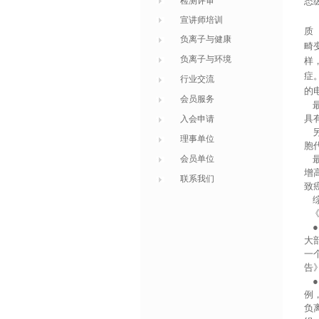
检测评审
态
宣讲师培训
质
负离子与健康
畸
负离子与环境
样
症
行业交流
的
会员服务
具
入会申请
理事单位
胞
会员单位
增
联系我们
致
●
大
一
告
例
负