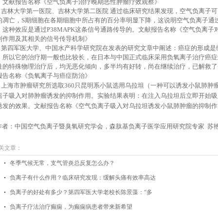
。文献报告名称《空气负离子治疗晚期恶性肿瘤疗效观察》
● 吉林大学第一医院、吉林大学第二医院 通过临床研究结果发现，空气负离子
的凋亡，
S
期细胞在各期细胞中所占有的百分率明显下降，这说明空气负离子通
，这种效应是通过
P38MAPK
这条信号通路传导的。文献报告名称《空气负离子
制作用及其相关的信号传导机制》
● 第四军医大学、中国水产科学研究院在发表的研究文章中阐述：癌症的形成是
，所以它的治疗期一般也比较长，在日本与中国正式临床采用负氧离子治疗癌症
性的特殊物理治疗后，均无恶化倾向，多半均有好转，尚在继续治疗，已解救了
报告名称《负氧离子与癌症防治》
● 上海市肿瘤研究所选取
360
只昆明系小鼠选用乌拉坦（一种可以诱发小鼠肺肿
离子吸入对肺肿瘤诱发的抑制作用。实验结果表明：在注入乌拉坦后立即开始吸
诱发的效果。文献报告名称《空气负离子吸入对乌拉坦诱发小鼠肺肿瘤的抑制作
者：中国空气负离子暨臭氧研究学会，森肽基负离子医学应用研究院专家
苏
关文章：
​冬季气候无常，支气管炎总反复怎么办？
负离子有什么作用？临床研究发现：缓解头痛有效率高达
负离子的好处有多少？第四军医大学老校长陈景藻：“多
负离子疗法治疗癫痫，为癫痫病患者带来新希望