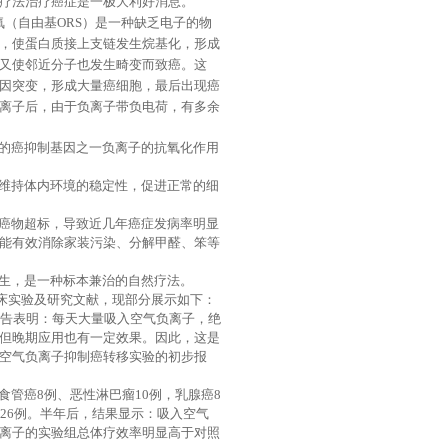
疗法治疗癌症是一极大利好消息。
氧（自由基
ORS
）是一种缺乏电子的物
，使蛋白质接上支链发生烷基化，形成
又使邻近分子也发生畸变而致癌。这
因突变，形成大量癌细胞，最后出现癌
离子后，由于负离子带负电荷，有多余
的癌抑制基因之一负离子的抗氧化作用
维持体内环境的稳定性，促进正常的细
癌物超标，导致近几年癌症发病率明显
能有效消除家装污染、分解甲醛、笨等
生，是一种标本兼治的自然疗法。
床实验及研究文献，现部分展示如下：
报告表明：每天大量吸入空气负离子，绝
但晚期应用也有一定效果。因此，这是
空气负离子抑制癌转移实验的初步报
食管癌
8
例、恶性淋巴瘤
10
例，乳腺癌
8
26
例。半年后，结果显示：吸入空气
离子的实验组总体疗效率明显高于对照