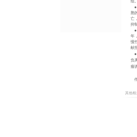
组
胞
亡
抑
年
慢
献
负
瘤
作
其他相