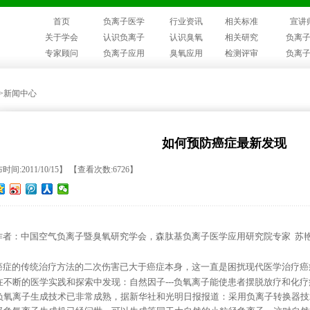
首页
负离子医学
行业资讯
相关标准
宣讲
关于学会
认识负离子
认识臭氧
相关研究
负离
专家顾问
负离子应用
臭氧应用
检测评审
负离
>>新闻中心
如何预防癌症最新发现
间:2011/10/15】 【查看次数:6726】
者
：中国空气负离子暨臭氧研究学会，森肽基负离子医学应用研究院专家
苏
癌症的传统治疗方法的二次伤害已大于癌症本身，这一直是困扰现代医学治疗癌
在不断的医学实践和探索中发现：自然因子
---
负氧离子能使患者摆脱放疗和化疗
负氧离子生成技术已非常成熟，据新华社和光明日报报道：采用负离子转换器技