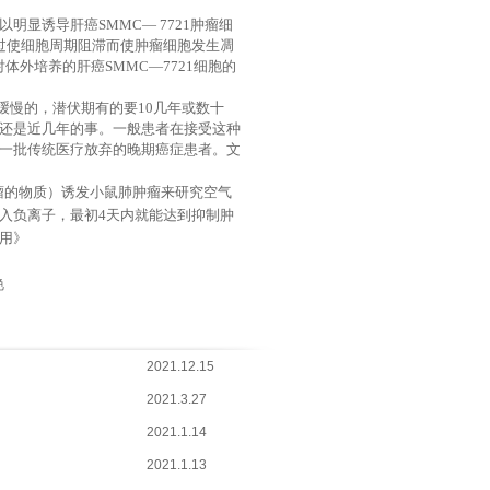
可以明显诱导肝癌
SMMC
—
7721
肿瘤细
过使细胞周期阻滞而使肿瘤细胞发生凋
对体外培养的肝癌
SMMC
—
7721
细胞的
缓慢的，潜伏期有的要
10
几年或数十
还是近几年的事。一般患者在接受这种
一批传统医疗放弃的晚期癌症患者。文
瘤的物质）诱发小鼠肺肿瘤来研究空气
入负离子，最初
4
天内就能达到抑制肿
用》
艳
2021.12.15
2021.3.27
2021.1.14
2021.1.13