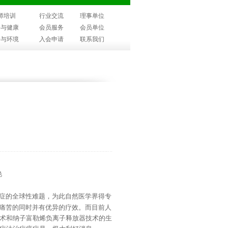
师培训
行业交流
理事单位
子与健康
会员服务
会员单位
子与环境
入会申请
联系我们
艳
症的全球性难题，为此自然医学界得专
痛苦的同时并有优异的疗效。而目前人
术和纳子富勒烯负离子释放器技术的生