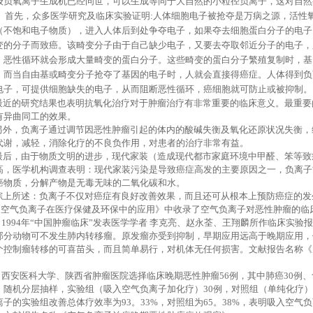
级负氧离子生成机已经问世，可以生成等同于大自然的小粒径负离子，这对自然
首先，众多医学研究及临床实验证明
:
人体细胞电子被抢夺是万病之源，活性
（不饱和电子物质），进入人体后到处争夺电子，如果夺去细胞蛋白分子的电子
变的分子而致癌。该畸变分子由于自己缺少电子，又要去夺取邻近分子的电子，
，恶性循环就会形成大量畸变的蛋白分子。这些畸变的蛋白分子繁殖复制时，基
。而当自由基或畸变分子抢夺了基因的电子时，人就会直接得癌症。人体得到负
电子，可提供细胞缺失的电子，从而阻断恶性循环，癌细胞就可防止或被抑制。
最近的研究结果也表明抗氧化治疗对于肿瘤治疗有非常重要的临床意义。最重要
有异曲同工的效果。
另外，负离子通过调节因恶性肿瘤引起的体内的酸碱失衡及氧化还原状况失衡，
代谢，减轻，消除化疗的不良负作用，对患者的治疗非常有益。
最后，由于物质文明的进步，现代家装（造成现代都市家庭环境中甲醛、笨等致
高，医学机构调查表明：现代家装污染是导致癌症高发的主要原因之一，负离子
癌物质，分解产物是无毒无味的二氧化碳和水。
综上所述：负离子不仅对癌症有良好改善效果，而且还可从根本上预防癌症的发
《空气负离子在医疗保健及环保中的应用》中收录了空气负离子对恶性肿瘤的临
1994
年“中国肿瘤临床”发表医学学者 李克亮、赵永荃、王翔麟所作临床实验
部分动物可不发生肺内转移瘤。原发瘤亦受到抑制，早期应用远高于晚期应用，
个控制瘤转移的可喜苗头，而且简单易行，对机体无任何损害。文献报告名称《
》
● 西安医科大学、陕西省肿瘤医院选择临床晚期恶性肿瘤
56
例，其中肺癌
30
例、
，随机分层抽样，实验组（吸入空气负离子加化疗）
30
例，对照组（单纯化疗）
离子的实验组改善总体疗效率为
93
。
33%
，对照组为
65
。
38%
，表明吸入空气负