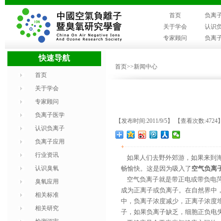
首页
负离
关于学会
认识
专家顾问
负离
快速导航
首页
>>新闻中心
首页
关于学会
专家顾问
负离子医学
【发布时间:2011/9/5】 【查看次数:4724
认识负离子
负离子应用
+
行业资讯
如果人们去野外郊游，如果来到海
认识臭氧
畅愉快。这是因为吸入了
空气负离
空气负离子就是带正电或带负电菏
臭氧应用
成为正离子或负离子。在自然界中
相关标准
中，负离子浓度减少，正离子浓度增
相关研究
子，如果负离子缺乏，细胞正负电