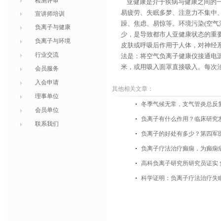
检测评审
亚健康是介于疾病与健康之间的一
易疲劳、失眠多梦、注意力不集中
宣讲师培训
躁、焦虑、易惊等。环境污染(空气
负离子与健康
少，是导致都市人亚健康状态的重
负离子与环境
皮肤或呼吸后作用于人体，对神经
行业交流
法是：将空气负离子健康仪接通电源
米，或用吸入面罩直接吸入。每次治疗
会员服务
入会申请
其他相关文章：
理事单位
​冬季气候无常，支气管炎总反
会员单位
负离子有什么作用？临床研究
联系我们
负离子的好处有多少？第四军
负离子疗法治疗癫痫，为癫痫
高科负离子研究所研究员证实
科学证明：负离子疗法治疗失