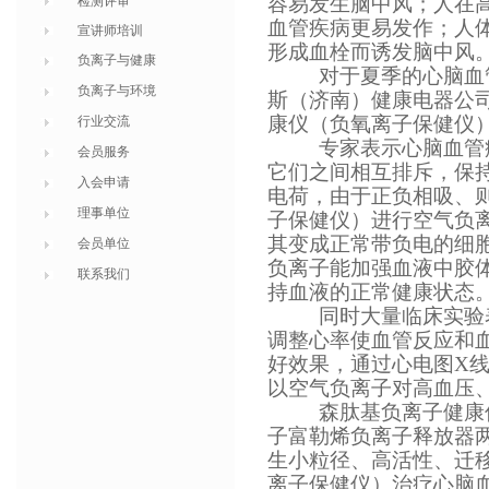
容易发生脑中风；人在
检测评审
血管疾病更易发作；人
宣讲师培训
形成血栓而诱发脑中风
负离子与健康
对于夏季的心脑血
负离子与环境
斯（济南）健康电器公
康仪（负氧离子保健仪
行业交流
专家表示心脑血管
会员服务
它们之间相互排斥，保
入会申请
电荷，由于正负相吸、
理事单位
子保健仪）进行空气负
其变成正常带负电的细
会员单位
负离子能加强血液中胶
联系我们
持血液的正常健康状态
同时大量临床实验
调整心率使血管反应和
好效果，通过心电图X
以空气负离子对高血压
森肽基负离子健康
子富勒烯负离子释放器
生小粒径、高活性、迁
离子保健仪）治疗心脑