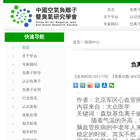
首页
负离
关于学会
认识
专家顾问
负离
快速导航
首页
>>新闻中心
首页
关于学会
负
专家顾问
负离子医学
【发布时间:2011/7/9】 【查看次数:4845
认识负离子
负离子应用
+
行业资讯
作者：北京军区心血管
内容来自：大众医学
认识臭氧
关键词：森肽基负离子健
臭氧应用
随着气温的升高，
相关标准
脑血管疾病的中老年人
相关研究
稳定的时候。其实不然