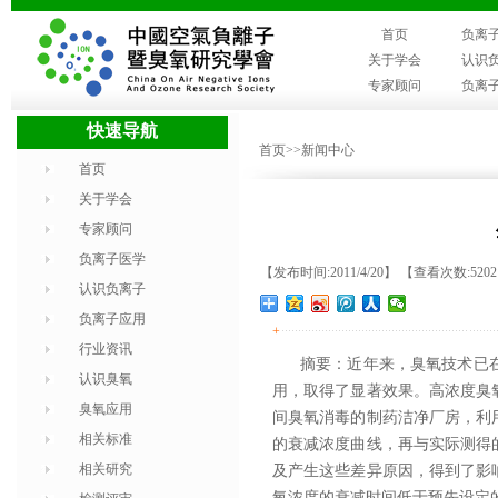
首页
负离
关于学会
认识
专家顾问
负离
快速导航
首页
>>新闻中心
首页
关于学会
专家顾问
负离子医学
【发布时间:2011/4/20】 【查看次数:520
认识负离子
负离子应用
+
行业资讯
摘要：近年来，臭氧技术已在
认识臭氧
用，取得了显著效果。高浓度臭
臭氧应用
间臭氧消毒的制药洁净厂房，利用质量平衡
相关标准
的衰减浓度曲线，再与实际测得
相关研究
及产生这些差异原因，得到了影
氧浓度的衰减时间低于预先设定