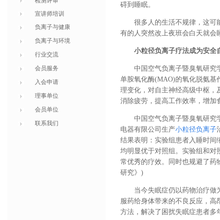
检测评审
碍到睡眠。
宣讲师培训
很多人的生活不规律，这可
负离子与健康
有的人突然改上夜班会白天就会
负离子与环境
小粒径负离子疗法成为安全
行业交流
会员服务
中国空气负离子暨臭氧研究
单胺氧化酶(MAO)的氧化脱氨基
入会申请
理变化，对自主神经高级中枢，
理事单位
消除疲劳，提高工作效率，增加
会员单位
中国空气负离子暨臭氧研究
联系我们
电器有限公司生产
小粒径负离子
结果表明：实验组患者入睡时间
均明显优于对照组。实验组和对照
常优秀的疗效。同时也规避了药
研究》)
当今失眠症仍以药物治疗做
服药给身体带来的不良反应，高
方法，解决了困扰失眠症患者多