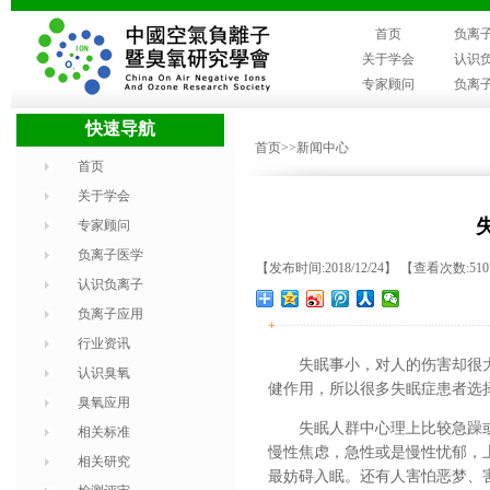
首页
负离
关于学会
认识
专家顾问
负离
快速导航
首页
>>新闻中心
首页
关于学会
专家顾问
负离子医学
【发布时间:2018/12/24】 【查看次数:51
认识负离子
负离子应用
+
行业资讯
失眠事小，对人的伤害却很
认识臭氧
健作用，所以很多失眠症患者选
臭氧应用
失眠人群中心理上比较急躁
相关标准
慢性焦虑，急性或是慢性忧郁，
相关研究
最妨碍入眠。还有人害怕恶梦、