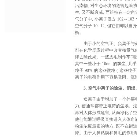
污染物, 对生态环境的危害起着
生, 又不断衰减, 而维持在一定的
气分子中, 小离子仅占 102～103 
空气分子 10- 12, 但它们却
衡。
由于小的空气正、负离子与
剂在化学反应过程中改变衡量气体的毒
降去除效果。一些皮毛制作车间控制空气负离
其中一些小于 10nm 的飘尘,
粒子 90% 的这些微粒 ( 这些
离子的电荷作用下容易吸附、沉降
3. 空气中离子的除尘、消
负离子由于增加了一个外层电
力, 使通常都带正电荷的尘埃、烟
再对人体形成危害, 从而净化了空
他们能通过呼吸直接进入人体血液
粉尘浓度最密的地方, 既不在街道
降。由于人鼻粘膜和鼻毛的作用较