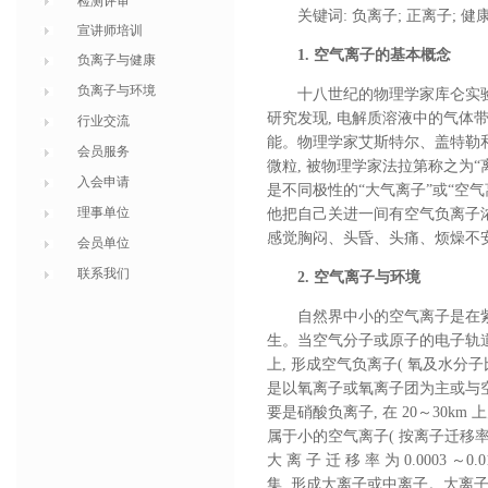
检测评审
关键词: 负离子; 正离子; 健
宣讲师培训
1. 空气离子的基本概念
负离子与健康
负离子与环境
十八世纪的物理学家库仑实
研究发现, 电解质溶液中的气体
行业交流
能。物理学家艾斯特尔、盖特勒
会员服务
微粒, 被物理学家法拉第称之为“
入会申请
是不同极性的“大气离子”或“空
理事单位
他把自己关进一间有空气负离子浓
感觉胸闷、头昏、头痛、烦燥不
会员单位
联系我们
2. 空气离子与环境
自然界中小的空气离子是在
生。当空气分子或原子的电子轨道
上, 形成空气负离子( 氧及水分
是以氧离子或氧离子团为主或与空气
要是硝酸负离子, 在 20～30
属于小的空气离子( 按离子迁移率分类: 小
大 离 子 迁 移 率 为 0.0003
集, 形成大离子或中离子。大离