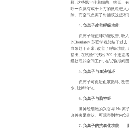
颗, 这些飘尘伴着细菌、病毒
呼一次就有成千上万的微粒进入人
除。而空气负离子对捕获这些有害
4. 负离子改善呼吸功能
负离子能使肺功能改善, 吸入负离
P.Cboulatov 苏联学者总结了
血象趋于正常, 改善了呼吸功能
指出, 在试验中找出 309 个志
经处理的空间工作, 在试验期间因
5. 负离子与血液循环
负离子可促进血液循环, 改善
少, 脉搏均匀。
6. 负离子与脑神经
脑神经细胞的兴奋与 Na 
改善痴呆症状。可观察到室内负离
7. 负离子的抗氧化功能—