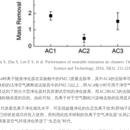
S, Zhu S, Lee E S, et al. Performance of wearable ionization air cleaners: Oz
Science and Technology, 2016, 50(3): 211-221
离子随身净化器在实验舱中的PM2.5质量去除率，其中AC4的去除率可达
体积的洁净空气稀释或去除其中的PM2.5)以上，即AC4每小时可用干净
经达到了部分大型净化器对其所测试空间的净化效果。而AC2和AC3的去除
颗粒物浓度的目的。由此可知，负离子对于空气颗粒污染物去除的应用是
表着负离子净化领先水平、可实现超微净化的生态负离子技术(即纳子
已经研发成功并投入使用，而利用此技术研制的负离子空气净化器“出风口检测到6
也将家居空气环境净化带进了“生态化”时代。