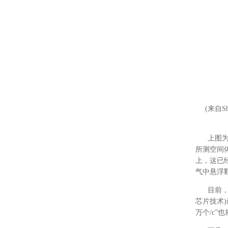
(来自Shi 
上图为4种
所测空间
上，这已
气中悬浮
目前，代
芯片技术)
万个/c”