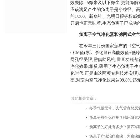
效去除2.5微米及以下微尘,更能降
应该满足产生的负离子是小粒径、高
的1/300。新华社、光明日报等权
开启也正意味着,生态负离子已成功
负离子空气净化器和滤网式空气
在今年三月份国家颁布的《空气净
CCM值(累计净化量)+高能效值+
网孔径受限,需借助风机,噪音功耗都
净化效果;相反,采用了生态负离子
化时代,正是由这两项专利技术实现)
高,对室内空气净化效果达99.8%,
其他相关文章：
​冬季气候无常，支气管炎总反
负离子有什么作用？临床研究
负离子的好处有多少？第四军
负离子疗法治疗癫痫，为癫痫